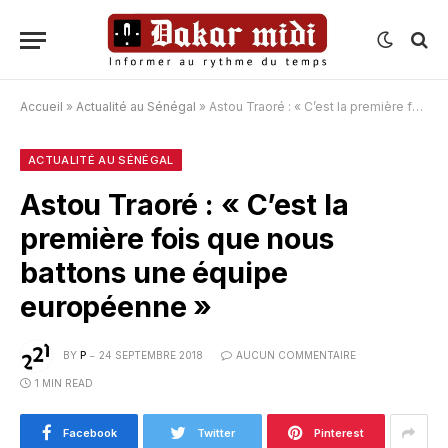
Accueil
»
Actualité au Sénégal
»
Astou Traoré : « C’est la première fois que nous battons une équipe européenne »
ACTUALITÉ AU SÉNÉGAL
Astou Traoré : « C’est la
première fois que nous
battons une équipe
européenne »
BY
P
24 SEPTEMBRE 2018
AUCUN COMMENTAIRE
1 MIN READ
Facebook
Twitter
Pinterest