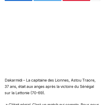
Dakarmidi – La capitaine des Lionnes, Astou Traore,
37 ans, était aux anges après la victoire du Sénégal
sur la Lettonie (70-69).
» C’était génial. C’est un match qui compte. Pour nous