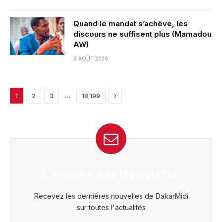
Quand le mandat s’achève, les
discours ne suffisent plus (Mamadou
AW)
6 AOÛT 2026
Next
…
1
2
3
18 199
S'inscrire à la Newsletter
Recevez les dernières nouvelles de DakarMidi
sur toutes l'actualités