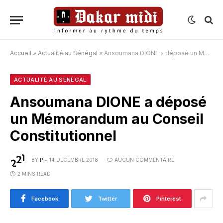
Accueil
»
Actualité au Sénégal
»
Ansoumana DIONE a déposé un Mémorandum au Conseil Constitutionnel
ACTUALITÉ AU SÉNÉGAL
Ansoumana DIONE a déposé
un Mémorandum au Conseil
Constitutionnel
BY
P
14 DÉCEMBRE 2018
AUCUN COMMENTAIRE
2 MINS READ
Facebook
Twitter
Pinterest