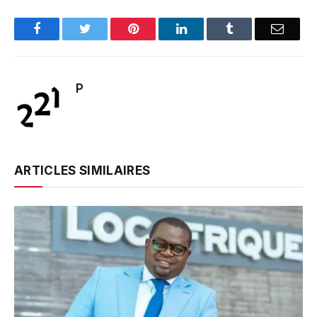
Facebook
Twitter
Pinterest
LinkedIn
Tumblr
Email
P
ARTICLES SIMILAIRES