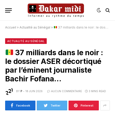
Accueil
»
Actualité au Sénégal
»
37 milliards dans le noir : le dossier ASER décortiqué par l’éminent journaliste Bachir Fofana…
ACTUALITÉ AU SÉNÉGAL
37 milliards dans le noir :
le dossier ASER décortiqué
par l’éminent journaliste
Bachir Fofana…
BY
P
18 JUIN 2026
AUCUN COMMENTAIRE
3 MINS READ
Facebook
Twitter
Pinterest