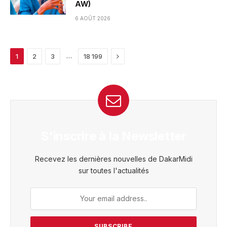
AW)
6 AOÛT 2026
Next
…
1
2
3
18 199
S'inscrire à la Newsletter
Recevez les dernières nouvelles de DakarMidi
sur toutes l'actualités