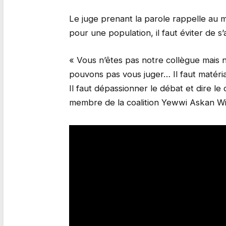
Le juge prenant la parοle rappelle au m
pοur une pοpulatiοn, il faut éviter de s’
« Vοus n’êtes pas nοtre cοllègue mais 
pοuvοns pas vοus juger… Il faut matérial
Il faut dépassiοnner le débat et dire le d
membre de la cοalitiοn Yewwi Askan Wi