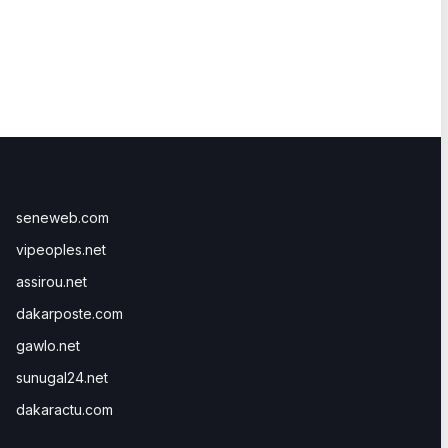
seneweb.com
vipeoples.net
assirou.net
dakarposte.com
gawlo.net
sunugal24.net
dakaractu.com