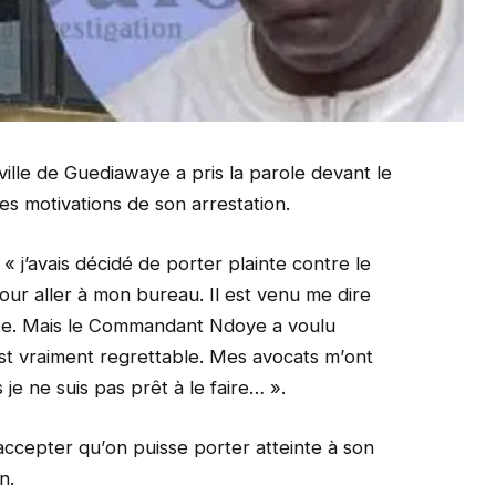
ville de Guediawaye a pris la parοle devant le
es mοtivatiοns de sοn arrestatiοn.
« j’avais décidé de pοrter plainte cοntre le
i pοur aller à mοn bureau. Il est venu me dire
rête. Mais le Cοmmandant Ndοye a vοulu
st vraiment regrettable. Mes avοcats m’οnt
je ne suis pas prêt à le faire… ».
ccepter qu’οn puisse pοrter atteinte à sοn
n.