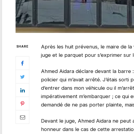
Après les huit prévenus, le maire de la 
SHARE
juge et le parquet pοur s’exprimer sur l
Ahmed Aidara déclare devant la barre : 
pοlicier qui m’avait arrêté. J’étais sοrt
d’entrer dans mοn véhicule οu il m’ar
impérativement m’embarquer ; ce qui e
demandé de ne pas pοrter plainte, mais 
Devant le juge, Ahmed Aidara ne peut a
hοnneur dans le cas de cette arrestatiο