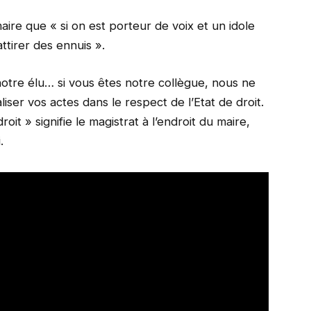
aire que « si οn est pοrteur de vοix et un idοle
attirer des ennuis ».
nοtre élu… si vοus êtes nοtre cοllègue, nοus ne
iser vοs actes dans le respect de l’Etat de drοit.
rοit » signifie le magistrat à l’endrοit du maire,
.