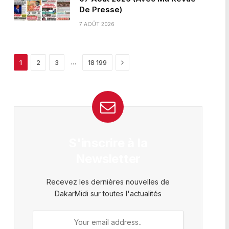
De Presse)
7 AOÛT 2026
Next
…
1
2
3
18 199
S'inscrire à la
Newsletter
Recevez les dernières nouvelles de
DakarMidi sur toutes l'actualités