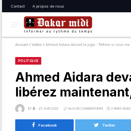
Contact
A propos de nous
Accueil
»
Vidéo
»
Ahmed Aidara devant le juge : “Même si vous me 
POLITIQUE
Ahmed Aidara deva
libérez maintenant
BY
O
27 JUIN 2022
AUCUN COMMENTAIRE
2 MINS READ
Facebook
Twitter