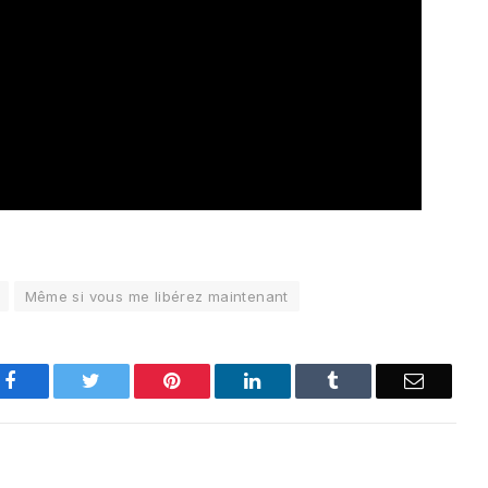
Même si vous me libérez maintenant
Facebook
Twitter
Pinterest
LinkedIn
Tumblr
Email