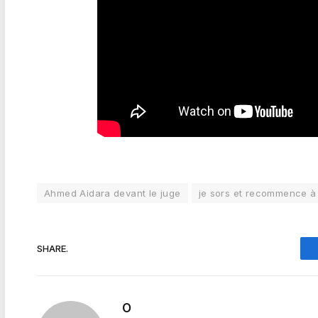
Ahmed Aidara devant le juge
je sors et recommence à
SHARE.
O