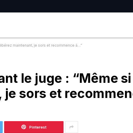
libérez maintenant, je sors et recommence à…”
nt le juge : “Même s
, je sors et recomme
Pinterest