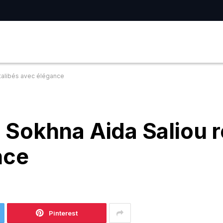
s talibés avec élégance
a, Sokhna Aida Saliou 
nce
Pinterest