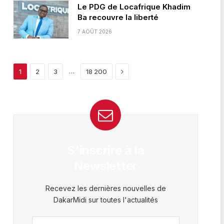
Le PDG de Locafrique Khadim
Ba recouvre la liberté
7 AOÛT 2026
Next
…
1
2
3
18 200
S'inscrire à la
Newsletter
Recevez les dernières nouvelles de
DakarMidi sur toutes l'actualités