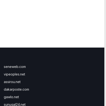
seneweb.com
vipeoples.net
assirou.net
dakarposte.com
gawlo.net
sunugal24.net