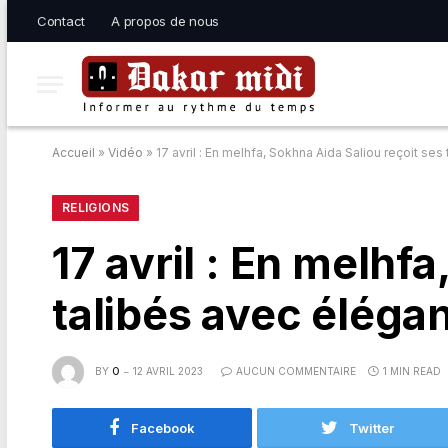
Contact
A propos de nous
Accueil
»
Vidéo
»
17 avril : En melhfa, Sokhna Aida Saliou reçoit se
RELIGIONS
17 avril : En melhf
talibés avec éléga
BY
O
12 AVRIL 2023
AUCUN COMMENTAIRE
1 MIN READ
Facebook
Twitter