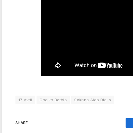
17 Avril
Cheikh Bethio
Sokhna Aida Diallo
SHARE.