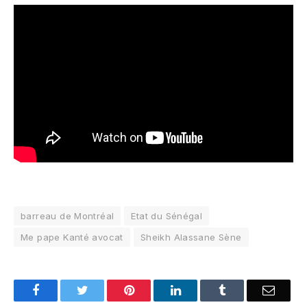
barreau de Montréal
Etat du Sénégal
Me pape Kanté avocat
Sheikh Alassane Sène
Facebook
Twitter
Pinterest
LinkedIn
Tumblr
Email