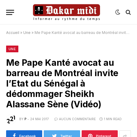
Accueil
»
Une
»
Me Pape Kanté avocat au barreau de Montréal invite l’Etat du Sénégal à dédommager Sheikh Alassane Sène (Vidéo)
UNE
Me Pape Kanté avocat au
barreau de Montréal invite
l’Etat du Sénégal à
dédommager Sheikh
Alassane Sène (Vidéo)
BY
P
24 MAI 2017
AUCUN COMMENTAIRE
1 MIN READ
Facebook
Twitter
Pinterest