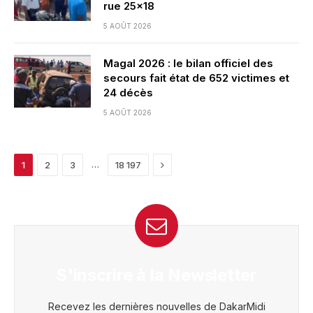
rue 25×18
5 AOÛT 2026
Magal 2026 : le bilan officiel des
secours fait état de 652 victimes et
24 décès
5 AOÛT 2026
Next
…
1
2
3
18 197
S'inscrire à la Newsletter
Recevez les dernières nouvelles de DakarMidi