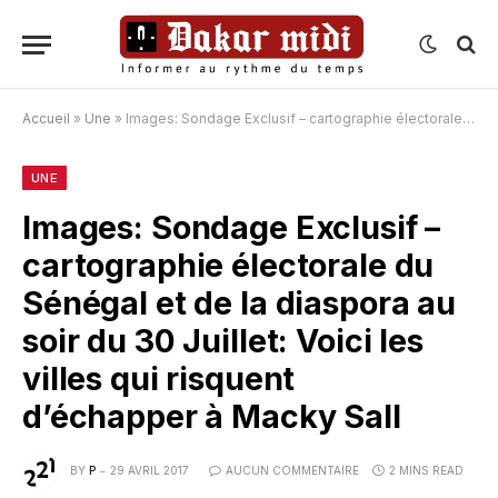
Accueil
»
Une
»
Images: Sondage Exclusif – cartographie électorale du Sénégal et de la diaspora au soir du 30 Juillet: Voici les villes qui risquent d’échapper à Macky Sall
UNE
Images: Sondage Exclusif –
cartographie électorale du
Sénégal et de la diaspora au
soir du 30 Juillet: Voici les
villes qui risquent
d’échapper à Macky Sall
BY
P
29 AVRIL 2017
AUCUN COMMENTAIRE
2 MINS READ