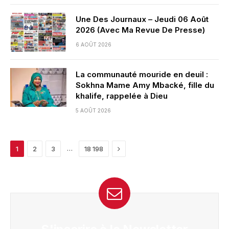
Une Des Journaux – Jeudi 06 Août
2026 (Avec Ma Revue De Presse)
6 AOÛT 2026
La communauté mouride en deuil :
Sokhna Mame Amy Mbacké, fille du
khalife, rappelée à Dieu
5 AOÛT 2026
Next
…
1
2
3
18 198