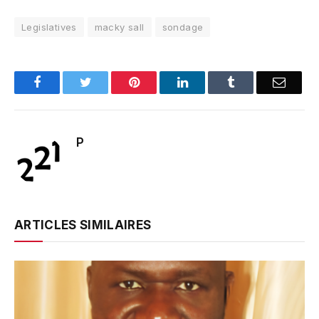
Legislatives
macky sall
sondage
Facebook
Twitter
Pinterest
LinkedIn
Tumblr
Email
P
ARTICLES SIMILAIRES