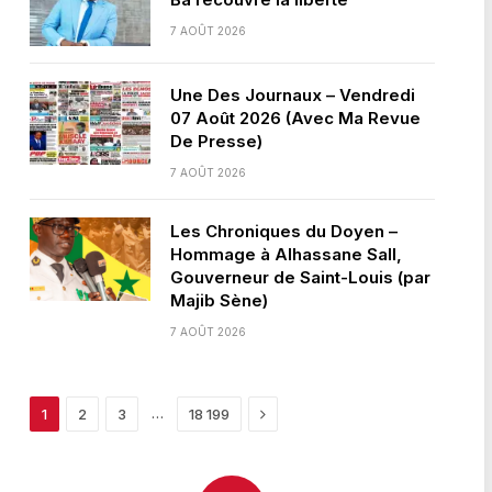
7 AOÛT 2026
Une Des Journaux – Vendredi
07 Août 2026 (Avec Ma Revue
De Presse)
7 AOÛT 2026
Les Chroniques du Doyen –
Hommage à Alhassane Sall,
Gouverneur de Saint-Louis (par
Majib Sène)
7 AOÛT 2026
Next
…
1
2
3
18 199