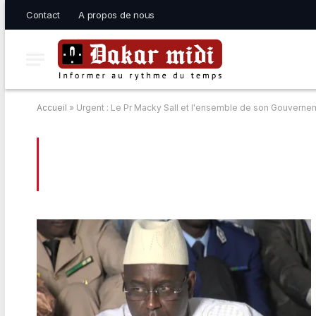
Contact
A propos de nous
Accueil
»
Urgent : Le Pr Macky Sall et l'ensemble de son Gouverne
BROWSING:
URGENT : LE PR MACKY S
GOUVERNEMENT EN DEUIL