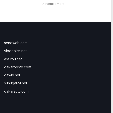
Advertisement
seneweb.com
vipeoples.net
assirou.net
dakarposte.com
gawlo.net
sunugal24.net
dakaractu.com