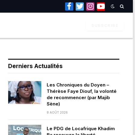
Facebook
Twitter
Instagram
YouTube
SUBSCRIBE
Derniers Actualités
Les Chroniques du Doyen –
Thérèse Faye Diouf, la volonté
de recommencer (par Majib
Sène)
8 AOÛT 2026
Le PDG de Locafrique Khadim
Ba recouvre la liberté