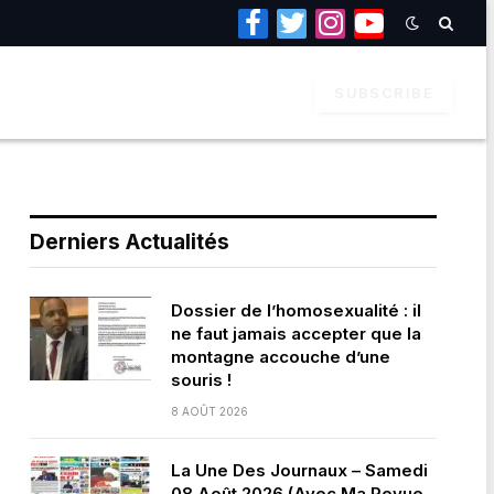
Facebook
Twitter
Instagram
YouTube
SUBSCRIBE
Derniers Actualités
Dossier de l’homosexualité : il
ne faut jamais accepter que la
montagne accouche d’une
souris !
8 AOÛT 2026
La Une Des Journaux – Samedi
08 Août 2026 (Avec Ma Revue