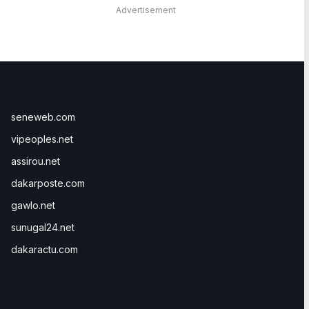
Advertisement
seneweb.com
vipeoples.net
assirou.net
dakarposte.com
gawlo.net
sunugal24.net
dakaractu.com