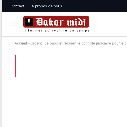
Contact
A propos de nous
Accueil
»
Urgent : Le parquet requiert le contrôle judiciaire pour l
BROWSING:
URGENT : LE PARQUET RE
COLONEL ABDOURAHIM KÉBÉ