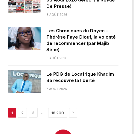
De Presse)
8 AOÛT 2026
Les Chroniques du Doyen –
Thérèse Faye Diouf, la volonté
de recommencer (par Majib
Sène)
8 AOÛT 2026
Le PDG de Locafrique Khadim
Ba recouvre la liberté
7 AOÛT 2026
Next
…
1
2
3
18 200