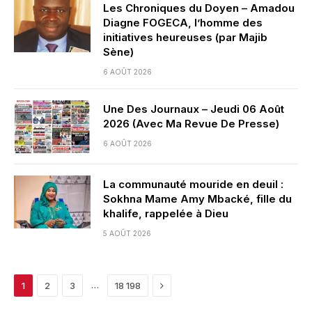
Les Chroniques du Doyen – Amadou
Diagne FOGECA, l’homme des
initiatives heureuses (par Majib
Sène)
6 AOÛT 2026
Une Des Journaux – Jeudi 06 Août
2026 (Avec Ma Revue De Presse)
6 AOÛT 2026
La communauté mouride en deuil :
Sokhna Mame Amy Mbacké, fille du
khalife, rappelée à Dieu
5 AOÛT 2026
Next
…
1
2
3
18 198