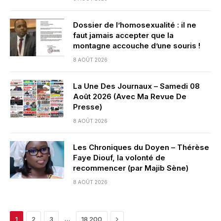
Dossier de l’homosexualité : il ne
faut jamais accepter que la
montagne accouche d’une souris !
8 AOÛT 2026
La Une Des Journaux – Samedi 08
Août 2026 (Avec Ma Revue De
Presse)
8 AOÛT 2026
Les Chroniques du Doyen – Thérèse
Faye Diouf, la volonté de
recommencer (par Majib Sène)
8 AOÛT 2026
Next
…
1
2
3
18 200