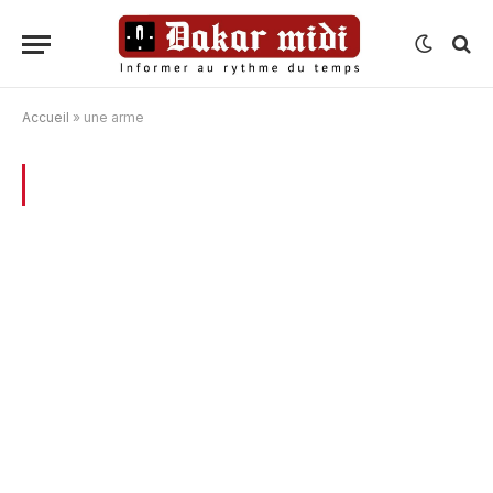
Accueil
»
une arme
BROWSING:
UNE ARME