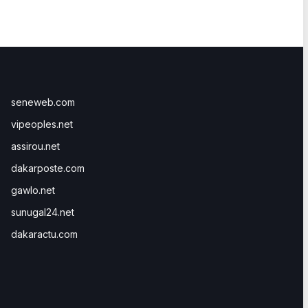
seneweb.com
vipeoples.net
assirou.net
dakarposte.com
gawlo.net
sunugal24.net
dakaractu.com