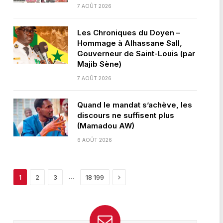
7 AOÛT 2026
Les Chroniques du Doyen –
Hommage à Alhassane Sall,
Gouverneur de Saint-Louis (par
Majib Sène)
7 AOÛT 2026
Quand le mandat s’achève, les
discours ne suffisent plus
(Mamadou AW)
6 AOÛT 2026
Next
…
1
2
3
18 199