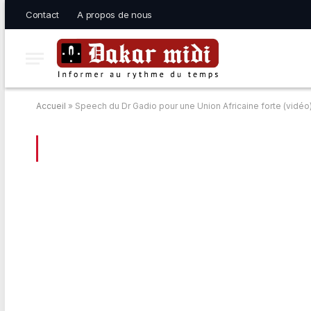
Contact
A propos de nous
Accueil
»
Speech du Dr Gadio pour une Union Africaine forte (vidéo
BROWSING:
SPEECH DU DR GADIO POU