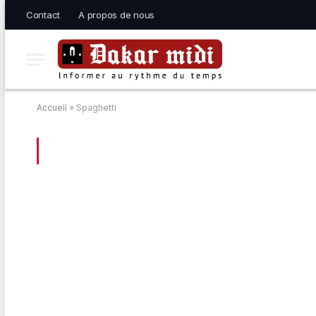
Contact
A propos de nous
Accueil
»
Spaghetti
BROWSING:
SPAGHETTI