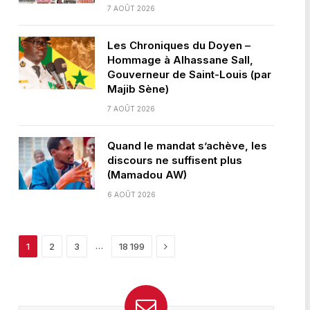
7 AOÛT 2026
Les Chroniques du Doyen –
Hommage à Alhassane Sall,
Gouverneur de Saint-Louis (par
Majib Sène)
7 AOÛT 2026
Quand le mandat s’achève, les
discours ne suffisent plus
(Mamadou AW)
6 AOÛT 2026
Next
…
1
2
3
18 199