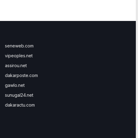
seneweb.com
vipeoples.net
assirou.net
dakarposte.com
gawlo.net
sunugal24.net
dakaractu.com