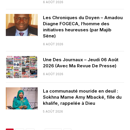
6 AOÛT 2026
Les Chroniques du Doyen – Amadou
Diagne FOGECA, l’homme des
initiatives heureuses (par Majib
Sène)
6 AOÛT 2026
Une Des Journaux – Jeudi 06 Août
2026 (Avec Ma Revue De Presse)
6 AOÛT 2026
La communauté mouride en deuil :
Sokhna Mame Amy Mbacké, fille du
khalife, rappelée à Dieu
5 AOÛT 2026