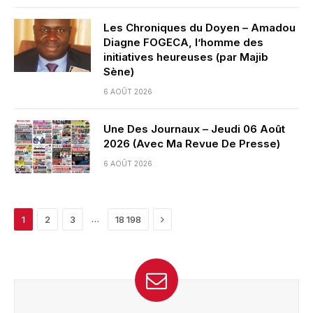
Les Chroniques du Doyen – Amadou
Diagne FOGECA, l’homme des
initiatives heureuses (par Majib
Sène)
6 AOÛT 2026
Une Des Journaux – Jeudi 06 Août
2026 (Avec Ma Revue De Presse)
6 AOÛT 2026
Next
…
1
2
3
18 198