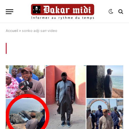
Accueil
»
sonko adji sarr video
BROWSING:
SONKO ADJI SARR VIDEO