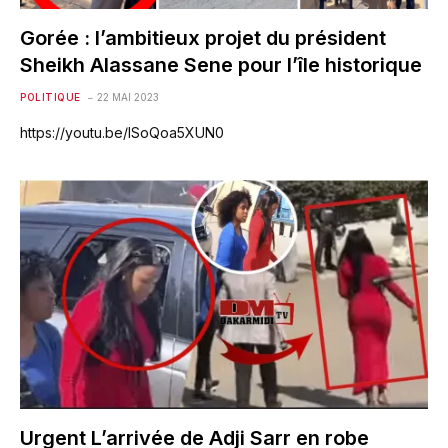
Gorée : l’ambitieux projet du président
Sheikh Alassane Sene pour l’île historique
POLITIQUE
22 MAI 2023
https://youtu.be/lSoQoa5XUN0
Urgent L’arrivée de Adji Sarr en robe