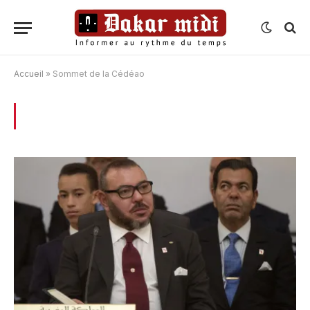
Accueil
»
Sommet de la Cédéao
BROWSING:
SOMMET DE LA CÉDÉAO