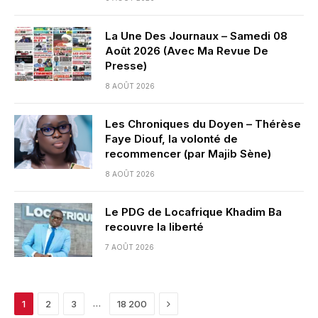
La Une Des Journaux – Samedi 08
Août 2026 (Avec Ma Revue De
Presse)
8 AOÛT 2026
Les Chroniques du Doyen – Thérèse
Faye Diouf, la volonté de
recommencer (par Majib Sène)
8 AOÛT 2026
Le PDG de Locafrique Khadim Ba
recouvre la liberté
7 AOÛT 2026
Next
…
1
2
3
18 200