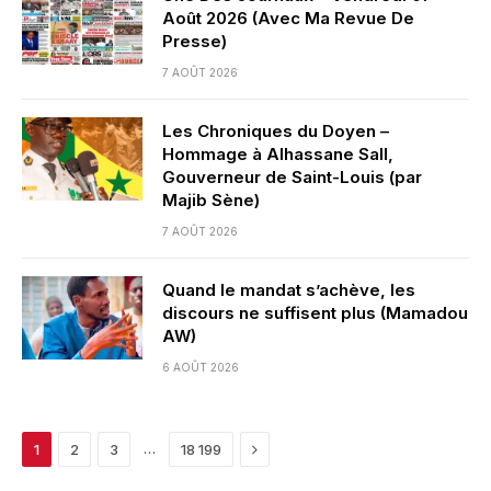
Août 2026 (Avec Ma Revue De
Presse)
7 AOÛT 2026
Les Chroniques du Doyen –
Hommage à Alhassane Sall,
Gouverneur de Saint-Louis (par
Majib Sène)
7 AOÛT 2026
Quand le mandat s’achève, les
discours ne suffisent plus (Mamadou
AW)
6 AOÛT 2026
Next
…
1
2
3
18 199