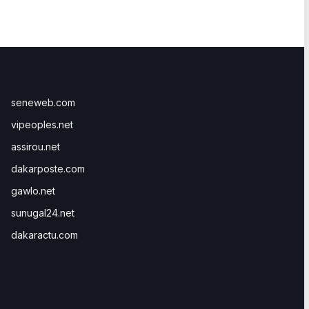
seneweb.com
vipeoples.net
assirou.net
dakarposte.com
gawlo.net
sunugal24.net
dakaractu.com