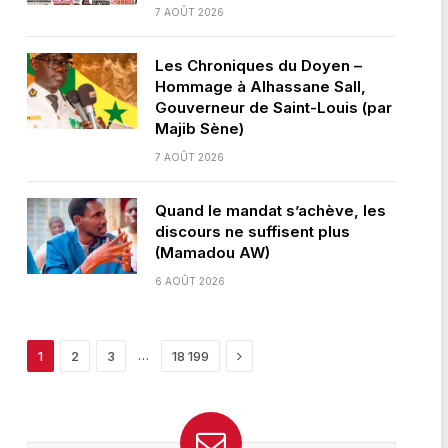
7 AOÛT 2026
Les Chroniques du Doyen –
Hommage à Alhassane Sall,
Gouverneur de Saint-Louis (par
Majib Sène)
7 AOÛT 2026
Quand le mandat s’achève, les
discours ne suffisent plus
(Mamadou AW)
6 AOÛT 2026
Next
…
1
2
3
18 199