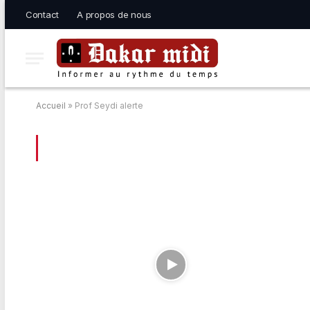
Contact
A propos de nous
Accueil
»
Prof Seydi alerte
BROWSING:
PROF SEYDI ALERTE