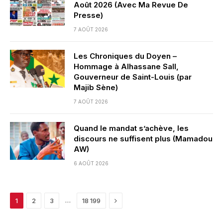
Août 2026 (Avec Ma Revue De
Presse)
7 AOÛT 2026
Les Chroniques du Doyen –
Hommage à Alhassane Sall,
Gouverneur de Saint-Louis (par
Majib Sène)
7 AOÛT 2026
Quand le mandat s’achève, les
discours ne suffisent plus (Mamadou
AW)
6 AOÛT 2026
Next
…
1
2
3
18 199