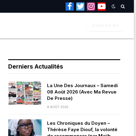
Facebook
Twitter
Instagram
YouTube
SUBSCRIBE
Derniers Actualités
La Une Des Journaux – Samedi
08 Août 2026 (Avec Ma Revue
De Presse)
8 AOÛT 2026
Les Chroniques du Doyen –
Thérèse Faye Diouf, la volonté
de recommencer (par Majib