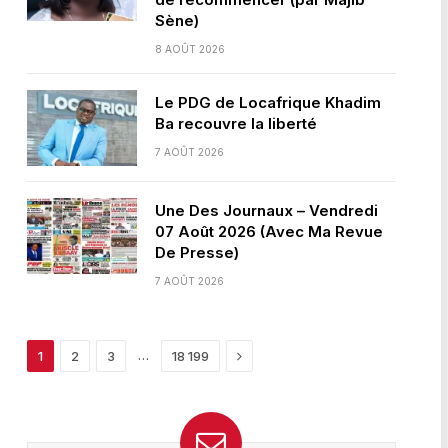
Sène)
8 AOÛT 2026
Le PDG de Locafrique Khadim
Ba recouvre la liberté
7 AOÛT 2026
Une Des Journaux – Vendredi
07 Août 2026 (Avec Ma Revue
De Presse)
7 AOÛT 2026
Next
…
1
2
3
18 199