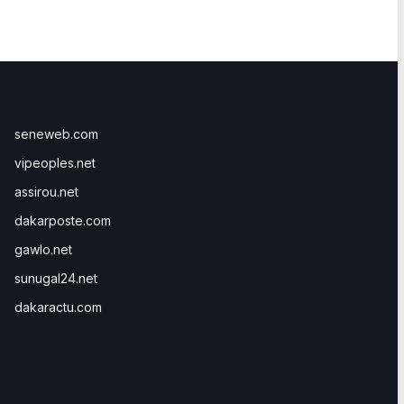
seneweb.com
vipeoples.net
assirou.net
dakarposte.com
gawlo.net
sunugal24.net
dakaractu.com