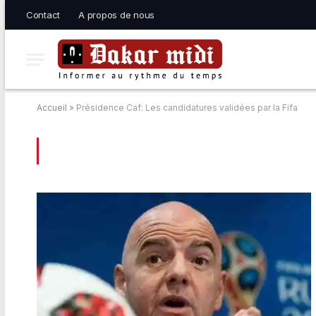
Contact
A propos de nous
Accueil
»
Présidence Caf: Les candidatures validées par la Fifa
BROWSING:
PRÉSIDENCE CAF: LES CAN