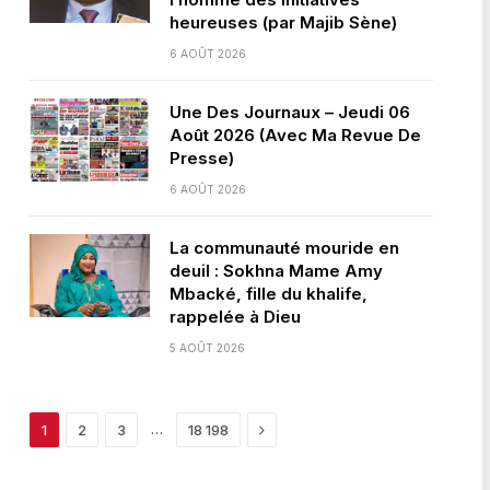
heureuses (par Majib Sène)
6 AOÛT 2026
Une Des Journaux – Jeudi 06
Août 2026 (Avec Ma Revue De
Presse)
6 AOÛT 2026
La communauté mouride en
deuil : Sokhna Mame Amy
Mbacké, fille du khalife,
rappelée à Dieu
5 AOÛT 2026
Next
…
1
2
3
18 198