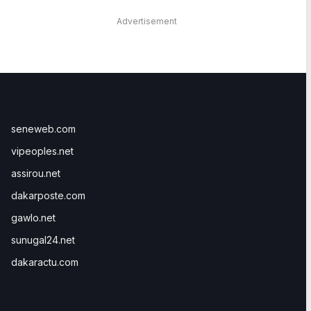
Advertisement
seneweb.com
vipeoples.net
assirou.net
dakarposte.com
gawlo.net
sunugal24.net
dakaractu.com