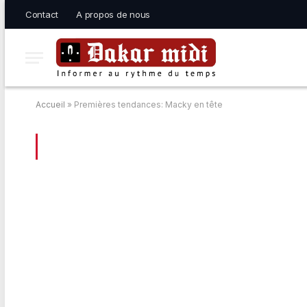
Contact
A propos de nous
Accueil
»
Premières tendances: Macky en tête
BROWSING:
PREMIÈRES TENDANCES: 