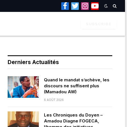
Facebook
Twitter
Instagram
YouTube
SUBSCRIBE
Derniers Actualités
Quand le mandat s’achève, les
discours ne suffisent plus
(Mamadou AW)
6 AOÛT 2026
Les Chroniques du Doyen –
Amadou Diagne FOGECA,
l’homme des initiatives