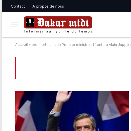
Contact
A propos de nous
Accueil
»
premier! L'ancien Premier ministre affrontera Alain Juppé
BROWSING:
PREMIER! L’ANCIEN PREMI
SECOND TOUR