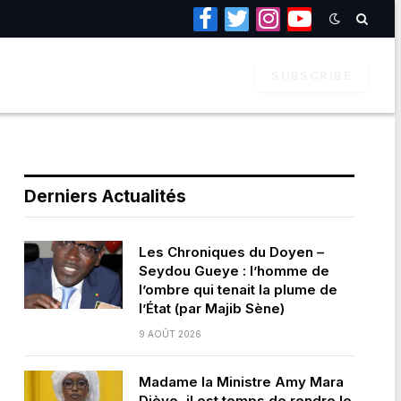
Facebook
Twitter
Instagram
YouTube
SUBSCRIBE
Derniers Actualités
Les Chroniques du Doyen –
Seydou Gueye : l’homme de
l’ombre qui tenait la plume de
l’État (par Majib Sène)
9 AOÛT 2026
Madame la Ministre Amy Mara
Dièye, il est temps de rendre le