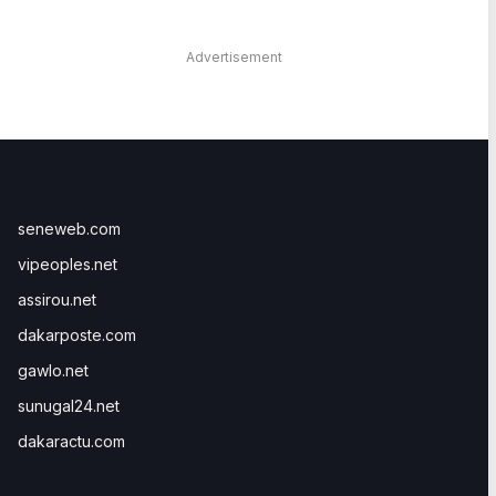
Advertisement
seneweb.com
vipeoples.net
assirou.net
dakarposte.com
gawlo.net
sunugal24.net
dakaractu.com