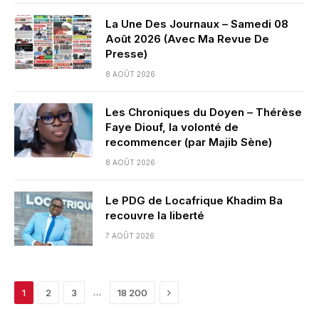
La Une Des Journaux – Samedi 08
Août 2026 (Avec Ma Revue De
Presse)
8 AOÛT 2026
Les Chroniques du Doyen – Thérèse
Faye Diouf, la volonté de
recommencer (par Majib Sène)
8 AOÛT 2026
Le PDG de Locafrique Khadim Ba
recouvre la liberté
7 AOÛT 2026
Next
…
1
2
3
18 200