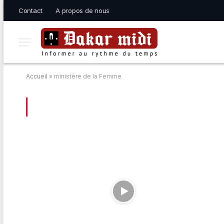
Contact
A propos de nous
Accueil
»
ministère de la Femme
BROWSING:
MINISTÈRE DE LA FEMME