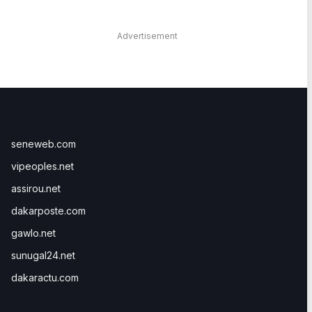
Advertisement
seneweb.com
vipeoples.net
assirou.net
dakarposte.com
gawlo.net
sunugal24.net
dakaractu.com