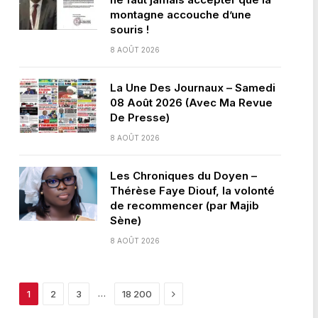
montagne accouche d’une
souris !
8 AOÛT 2026
La Une Des Journaux – Samedi
08 Août 2026 (Avec Ma Revue
De Presse)
8 AOÛT 2026
Les Chroniques du Doyen –
Thérèse Faye Diouf, la volonté
de recommencer (par Majib
Sène)
8 AOÛT 2026
Next
…
1
2
3
18 200