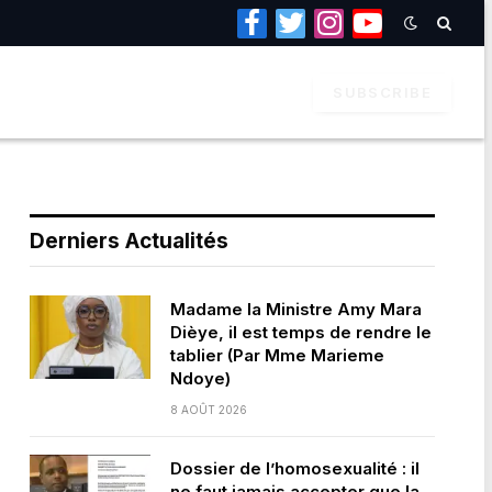
Facebook
Twitter
Instagram
YouTube
SUBSCRIBE
Derniers Actualités
Madame la Ministre Amy Mara
Dièye, il est temps de rendre le
tablier (Par Mme Marieme
Ndoye)
8 AOÛT 2026
Dossier de l’homosexualité : il
ne faut jamais accepter que la