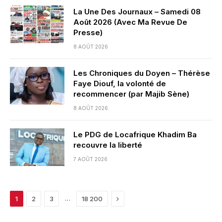
La Une Des Journaux – Samedi 08
Août 2026 (Avec Ma Revue De
Presse)
8 AOÛT 2026
Les Chroniques du Doyen – Thérèse
Faye Diouf, la volonté de
recommencer (par Majib Sène)
8 AOÛT 2026
Le PDG de Locafrique Khadim Ba
recouvre la liberté
7 AOÛT 2026
Next
…
1
2
3
18 200