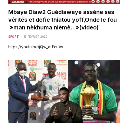
Mbaye Diaw2 Guèdiawaye assène ses
vérités et defie thiatou yoff,Onde le fou
»man nèkhuma nièmè.. »(video)
SPORT
13 FÉVRIER 2022
https://youtu.be/jQw_a-FcuVs