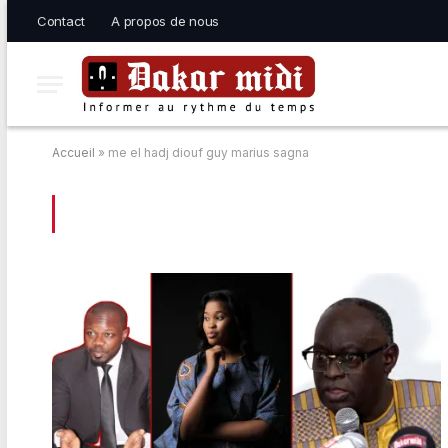
Contact
A propos de nous
Accueil
»
me el hadj diouf guy marius sagna
BROWSING:
ME EL HADJ DIOUF GUY M