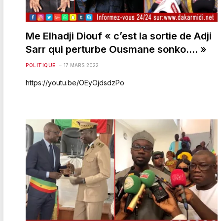
Me Elhadji Diouf « c’est la sortie de Adji
Sarr qui perturbe Ousmane sonko…. »
POLITIQUE
17 MARS 2022
https://youtu.be/OEyOjdsdzPo