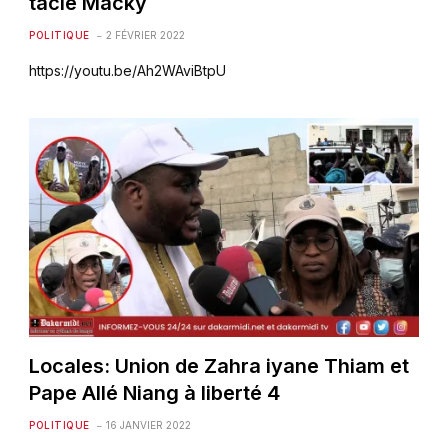
tacle Macky
POLITIQUE
2 FÉVRIER 2022
https://youtu.be/Ah2WAviBtpU
Locales: Union de Zahra iyane Thiam et
Pape Allé Niang à liberté 4
POLITIQUE
16 JANVIER 2022