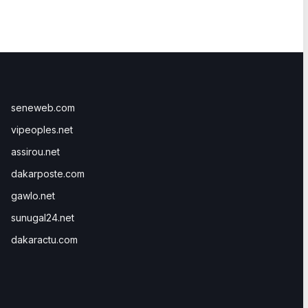
seneweb.com
vipeoples.net
assirou.net
dakarposte.com
gawlo.net
sunugal24.net
dakaractu.com