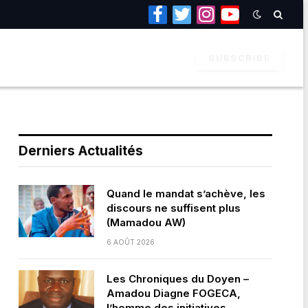
Facebook
Twitter
Instagram
YouTube
SUBSCRIBE
Derniers Actualités
Quand le mandat s’achève, les
discours ne suffisent plus
(Mamadou AW)
6 AOÛT 2026
Les Chroniques du Doyen –
Amadou Diagne FOGECA,
l’homme des initiatives