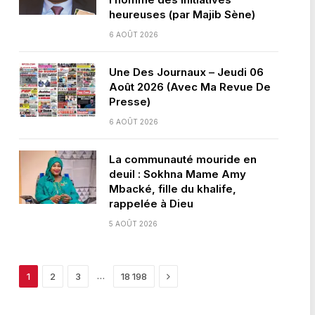
heureuses (par Majib Sène)
6 AOÛT 2026
Une Des Journaux – Jeudi 06
Août 2026 (Avec Ma Revue De
Presse)
6 AOÛT 2026
La communauté mouride en
deuil : Sokhna Mame Amy
Mbacké, fille du khalife,
rappelée à Dieu
5 AOÛT 2026
Next
…
1
2
3
18 198