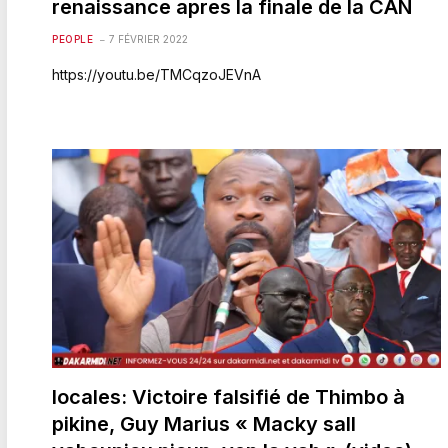
renaissance apres la finale de la CAN
PEOPLE
7 FÉVRIER 2022
https://youtu.be/TMCqzoJEVnA
locales: Victoire falsifié de Thimbo à
pikine, Guy Marius « Macky sall