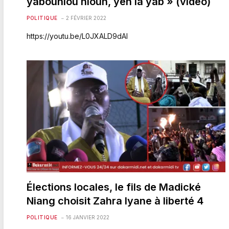
yabouniou nioun, yen la yab » (video)
POLITIQUE
2 FÉVRIER 2022
https://youtu.be/L0JXALD9dAI
Élections locales, le fils de Madické
Niang choisit Zahra Iyane à liberté 4
POLITIQUE
16 JANVIER 2022