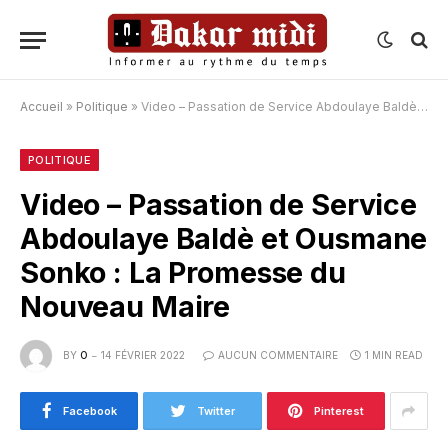
Accueil
»
Politique
»
Video – Passation de Service Abdoulaye Baldè et Ousmane Sonko : La Promesse du Nouveau Maire
POLITIQUE
Video – Passation de Service
Abdoulaye Baldè et Ousmane
Sonko : La Promesse du
Nouveau Maire
BY
O
14 FÉVRIER 2022
AUCUN COMMENTAIRE
1 MIN READ
Facebook
Twitter
Pinterest