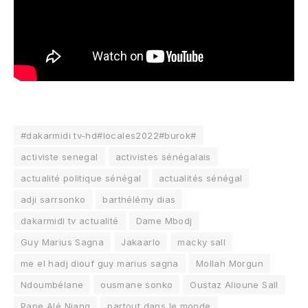
#dakarmidi tv-hd#locales2022#burok#
activiste senegal
activistes sénégalais
actualité politique sénégal
actualités sénégal
adji sarrsonko
barthélémy dias
dakarmidi tv actualité
Dame Mbodj
Guy Marius Sagna
Jakaarlo
macky sall
me el hadj diouf guy marius sagna
Mollah Morgun
Ndoumbélane
ousmane sonko
Oustaz Alioune Sall
Pape Alé Niang
partout dans le monde