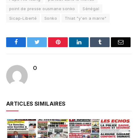
point de presse ousmane sonko
Sénégal
Sicap-Liberté
Sonko
Thiat "y'en a marre"
Facebook
Twitter
Pinterest
LinkedIn
Tumblr
Email
O
ARTICLES SIMILAIRES