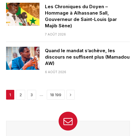
Les Chroniques du Doyen –
Hommage à Alhassane Sall,
Gouverneur de Saint-Louis (par
Majib Sène)
7 AOÛT 2026
Quand le mandat s’achève, les
discours ne suffisent plus (Mamadou
AW)
6 AOÛT 2026
Next
…
1
2
3
18 199