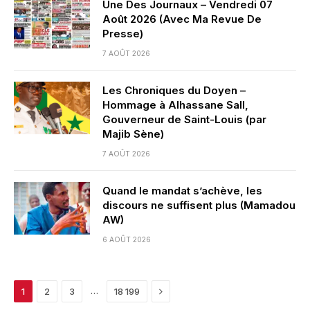
Une Des Journaux – Vendredi 07
Août 2026 (Avec Ma Revue De
Presse)
7 AOÛT 2026
Les Chroniques du Doyen –
Hommage à Alhassane Sall,
Gouverneur de Saint-Louis (par
Majib Sène)
7 AOÛT 2026
Quand le mandat s’achève, les
discours ne suffisent plus (Mamadou
AW)
6 AOÛT 2026
Next
…
1
2
3
18 199