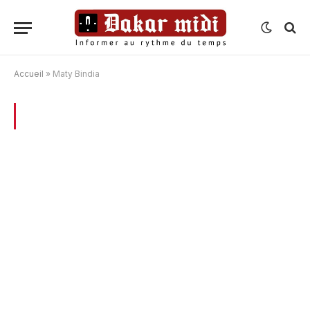
Accueil
»
Maty Bindia
BROWSING:
MATY BINDIA