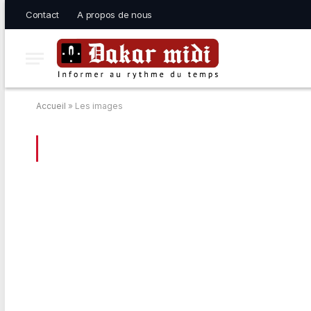
Contact
A propos de nous
Accueil
»
Les images
BROWSING:
LES IMAGES