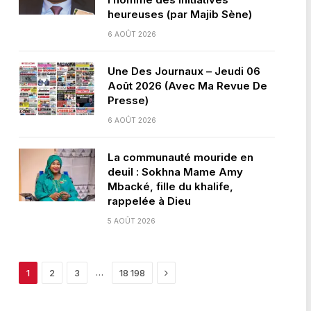
heureuses (par Majib Sène)
6 AOÛT 2026
Une Des Journaux – Jeudi 06
Août 2026 (Avec Ma Revue De
Presse)
6 AOÛT 2026
La communauté mouride en
deuil : Sokhna Mame Amy
Mbacké, fille du khalife,
rappelée à Dieu
5 AOÛT 2026
Next
…
1
2
3
18 198