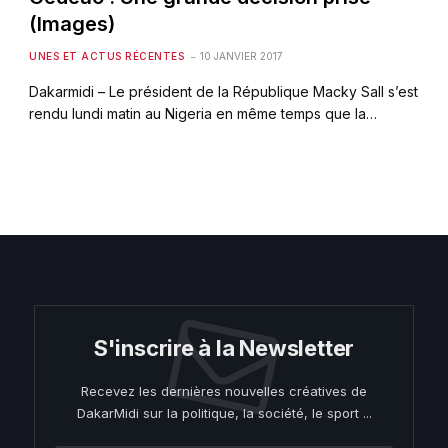
(Images)
UNES ET ACTUS RÉCENTES
10 JANVIER 2017
Dakarmidi – Le président de la République Macky Sall s’est
rendu lundi matin au Nigeria en même temps que la…
S'inscrire à la Newsletter
Recevez les dernières nouvelles créatives de
DakarMidi sur la politique, la société, le sport ...