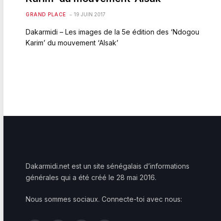
GRAND PLACE
19 JUIN 2017
Dakarmidi – Les images de la 5e édition des ‘Ndogou
Karim’ du mouvement ‘Alsak’
Dakarmidi.net est un site sénégalais d’informations
générales qui a été créé le 28 mai 2016.
Nous sommes sociaux. Connecte-toi avec nous: