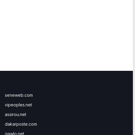
seneweb.com
vipeoples.net
assirou.net
dakarposte.com
gawlo.net