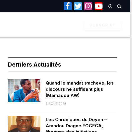
Facebook
Twitter
Instagram
YouTube
SUBSCRIBE
Derniers Actualités
Quand le mandat s’achève, les
discours ne suffisent plus
(Mamadou AW)
6 AOÛT 2026
Les Chroniques du Doyen –
Amadou Diagne FOGECA,
l’homme des initiatives