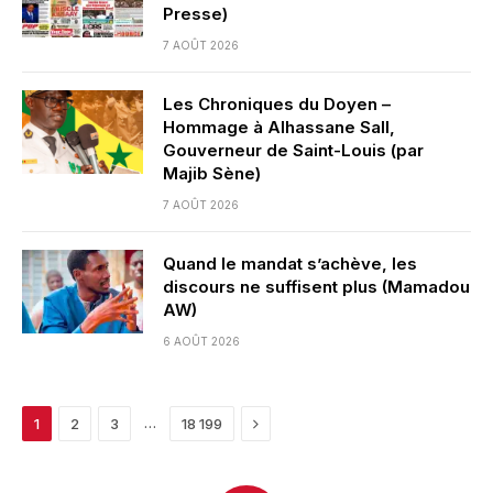
Presse)
7 AOÛT 2026
Les Chroniques du Doyen –
Hommage à Alhassane Sall,
Gouverneur de Saint-Louis (par
Majib Sène)
7 AOÛT 2026
Quand le mandat s’achève, les
discours ne suffisent plus (Mamadou
AW)
6 AOÛT 2026
Next
…
1
2
3
18 199