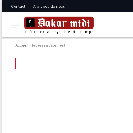
Contact
A propos de nous
Accueil
»
léger réajustement
BROWSING:
LÉGER RÉAJUSTEMENT