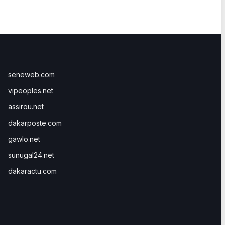
seneweb.com
vipeoples.net
assirou.net
dakarposte.com
gawlo.net
sunugal24.net
dakaractu.com