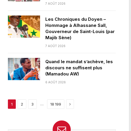
7 AOÛT 2026
Les Chroniques du Doyen –
Hommage à Alhassane Sall,
Gouverneur de Saint-Louis (par
Majib Sène)
7 AOÛT 2026
Quand le mandat s’achève, les
discours ne suffisent plus
(Mamadou AW)
6 AOÛT 2026
Next
…
1
2
3
18 199