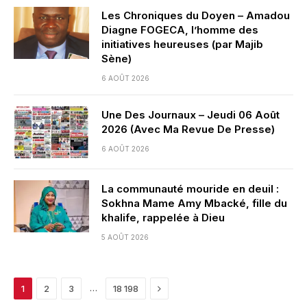
Les Chroniques du Doyen – Amadou
Diagne FOGECA, l’homme des
initiatives heureuses (par Majib
Sène)
6 AOÛT 2026
Une Des Journaux – Jeudi 06 Août
2026 (Avec Ma Revue De Presse)
6 AOÛT 2026
La communauté mouride en deuil :
Sokhna Mame Amy Mbacké, fille du
khalife, rappelée à Dieu
5 AOÛT 2026
Next
…
1
2
3
18 198