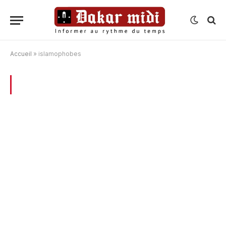
Accueil
»
islamophobes
BROWSING:
ISLAMOPHOBES