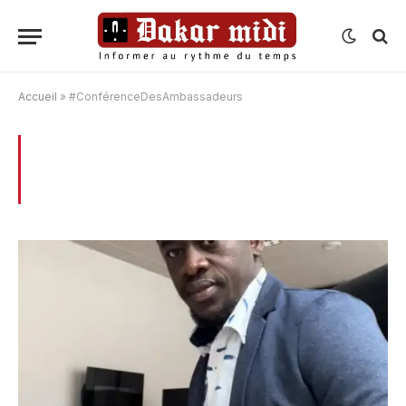
Accueil
»
#ConférenceDesAmbassadeurs
BROWSING:
#CONFÉRENCEDESAMBASSADEURS