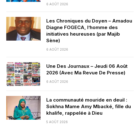
6 AOÛT 2026
Les Chroniques du Doyen – Amadou
Diagne FOGECA, l’homme des
initiatives heureuses (par Majib
Sène)
6 AOÛT 2026
Une Des Journaux – Jeudi 06 Août
2026 (Avec Ma Revue De Presse)
6 AOÛT 2026
La communauté mouride en deuil :
Sokhna Mame Amy Mbacké, fille du
khalife, rappelée à Dieu
5 AOÛT 2026