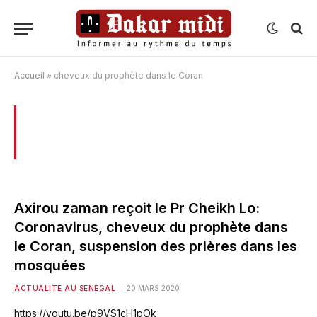
Accueil
»
cheveux du prophète dans le Coran
BROWSING:
CHEVEUX DU PROPHÈTE
DANS LE CORAN
Axirou zaman reçoit le Pr Cheikh Lo:
Coronavirus, cheveux du prophète dans
le Coran, suspension des prières dans les
mosquées
ACTUALITÉ AU SÉNÉGAL
20 MARS 2020
https://youtu.be/p9VS1cH1pOk