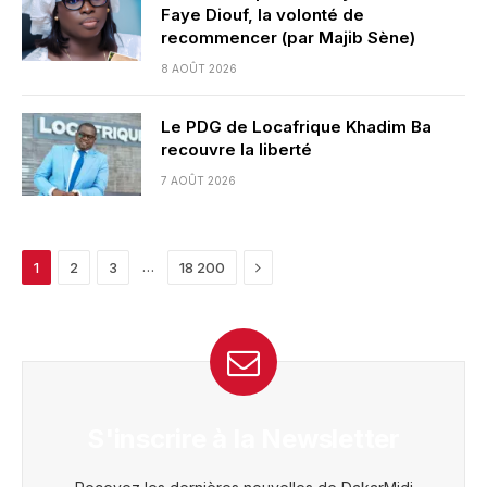
Faye Diouf, la volonté de
recommencer (par Majib Sène)
8 AOÛT 2026
Le PDG de Locafrique Khadim Ba
recouvre la liberté
7 AOÛT 2026
Next
…
1
2
3
18 200
S'inscrire à la Newsletter