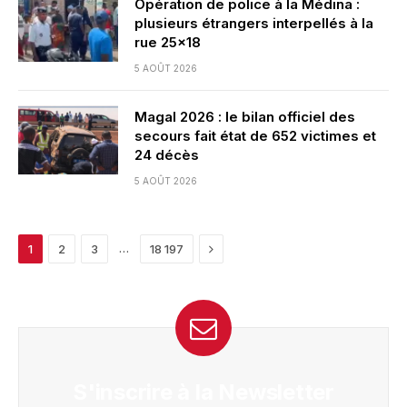
Opération de police à la Médina :
plusieurs étrangers interpellés à la
rue 25×18
5 AOÛT 2026
Magal 2026 : le bilan officiel des
secours fait état de 652 victimes et
24 décès
5 AOÛT 2026
Next
…
1
2
3
18 197
S'inscrire à la Newsletter