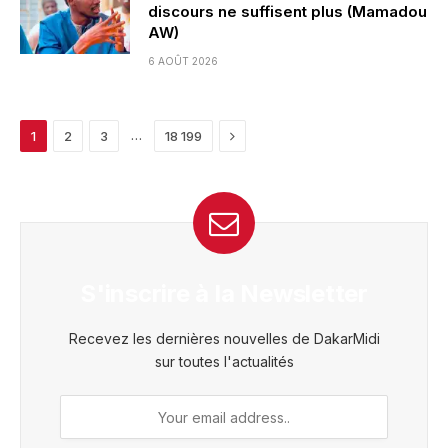
discours ne suffisent plus (Mamadou
AW)
6 AOÛT 2026
Next
…
1
2
3
18 199
S'inscrire à la Newsletter
Recevez les dernières nouvelles de DakarMidi
sur toutes l'actualités