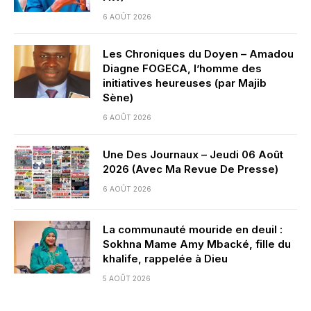
6 AOÛT 2026
Les Chroniques du Doyen – Amadou
Diagne FOGECA, l’homme des
initiatives heureuses (par Majib
Sène)
6 AOÛT 2026
Une Des Journaux – Jeudi 06 Août
2026 (Avec Ma Revue De Presse)
6 AOÛT 2026
La communauté mouride en deuil :
Sokhna Mame Amy Mbacké, fille du
khalife, rappelée à Dieu
5 AOÛT 2026