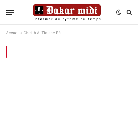
Accueil
»
Cheikh A. Tidiane Bâ
BROWSING:
CHEIKH A. TIDIANE BÂ