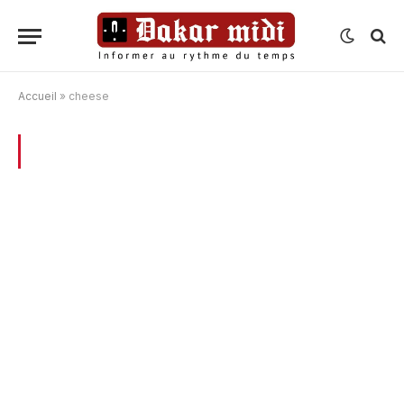
Accueil
»
cheese
BROWSING:
CHEESE