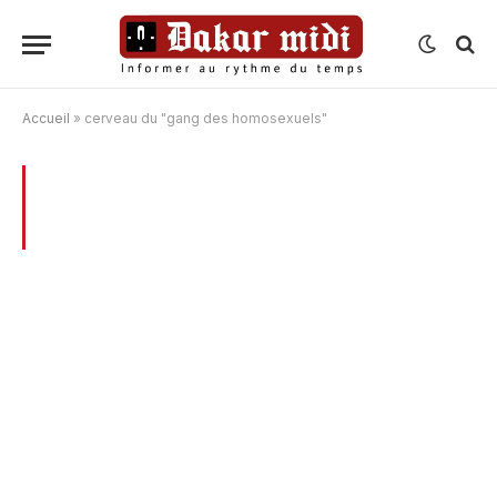
Accueil
»
cerveau du "gang des homosexuels"
BROWSING:
CERVEAU DU « GANG DES
HOMOSEXUELS »