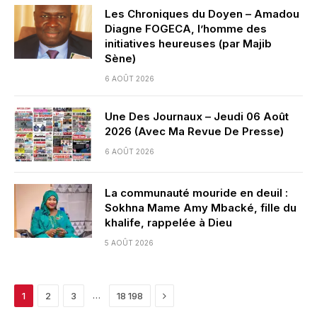
Les Chroniques du Doyen – Amadou
Diagne FOGECA, l’homme des
initiatives heureuses (par Majib
Sène)
6 AOÛT 2026
Une Des Journaux – Jeudi 06 Août
2026 (Avec Ma Revue De Presse)
6 AOÛT 2026
La communauté mouride en deuil :
Sokhna Mame Amy Mbacké, fille du
khalife, rappelée à Dieu
5 AOÛT 2026
Next
…
1
2
3
18 198