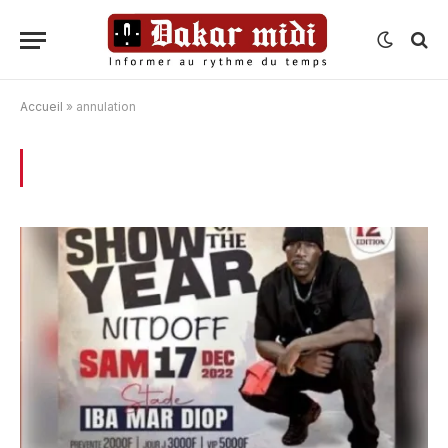
Accueil
»
annulation
BROWSING:
ANNULATION