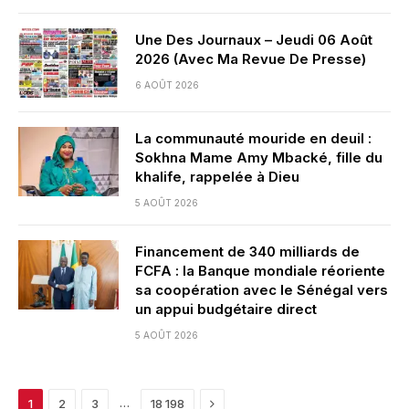
Une Des Journaux – Jeudi 06 Août
2026 (Avec Ma Revue De Presse)
6 AOÛT 2026
La communauté mouride en deuil :
Sokhna Mame Amy Mbacké, fille du
khalife, rappelée à Dieu
5 AOÛT 2026
Financement de 340 milliards de
FCFA : la Banque mondiale réoriente
sa coopération avec le Sénégal vers
un appui budgétaire direct
5 AOÛT 2026
Next
…
1
2
3
18 198