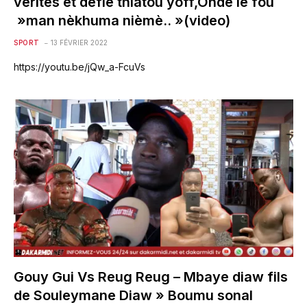
vérités et defie thiatou yoff,Onde le fou
»man nèkhuma nièmè.. »(video)
SPORT
13 FÉVRIER 2022
https://youtu.be/jQw_a-FcuVs
Gouy Gui Vs Reug Reug – Mbaye diaw fils
de Souleymane Diaw » Boumu sonal