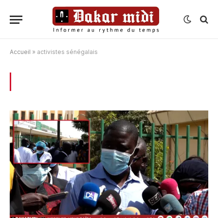
Accueil
»
activistes sénégalais
BROWSING:
ACTIVISTES SÉNÉGALAIS