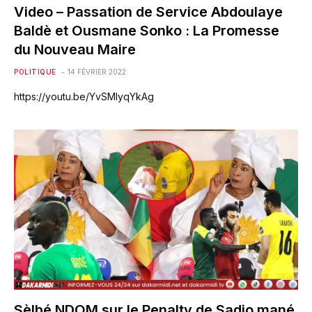
Video – Passation de Service Abdoulaye
Baldè et Ousmane Sonko : La Promesse
du Nouveau Maire
POLITIQUE
14 FÉVRIER 2022
https://youtu.be/YvSMIyqYkAg
Sèlbé NDOM sur le Penalty de Sadio mané