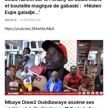
et bouteille magique de gabaski : »Niolen
Eupe galadje…’
SOCIETÉ
14 FÉVRIER 2022
https://youtu.be/_M4whbLrMpA
Mbaye Diaw2 Guèdiawaye assène ses