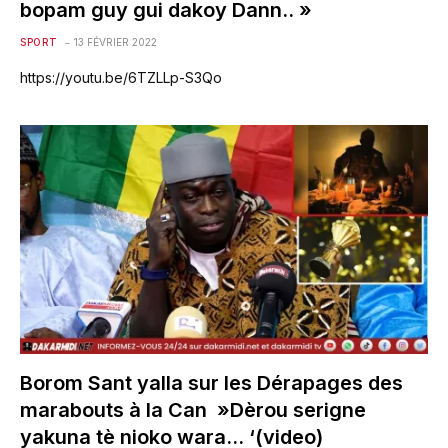
bopam guy gui dakoy Dann.. »
SPORT
13 FÉVRIER 2022
https://youtu.be/6TZLLp-S3Qo
Borom Sant yalla sur les Dérapages des
marabouts à la Can »Dèrou serigne
yakuna tè nioko wara… ‘(video)