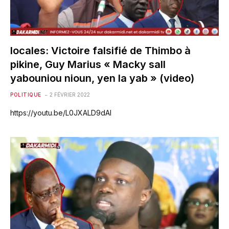
locales: Victoire falsifié de Thimbo à
pikine, Guy Marius « Macky sall
yabouniou nioun, yen la yab » (video)
POLITIQUE
2 FÉVRIER 2022
https://youtu.be/L0JXALD9dAI