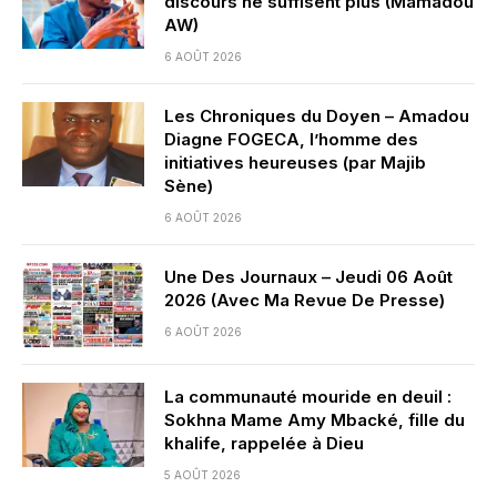
discours ne suffisent plus (Mamadou
AW)
6 AOÛT 2026
Les Chroniques du Doyen – Amadou
Diagne FOGECA, l’homme des
initiatives heureuses (par Majib
Sène)
6 AOÛT 2026
Une Des Journaux – Jeudi 06 Août
2026 (Avec Ma Revue De Presse)
6 AOÛT 2026
La communauté mouride en deuil :
Sokhna Mame Amy Mbacké, fille du
khalife, rappelée à Dieu
5 AOÛT 2026