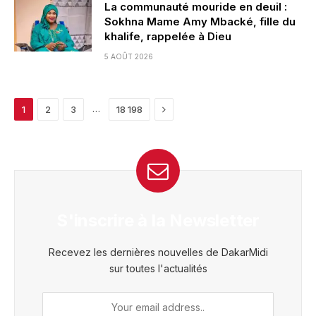
La communauté mouride en deuil :
Sokhna Mame Amy Mbacké, fille du
khalife, rappelée à Dieu
5 AOÛT 2026
Next
…
1
2
3
18 198
S'inscrire à la Newsletter
Recevez les dernières nouvelles de DakarMidi
sur toutes l'actualités