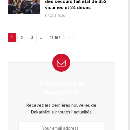
des secours fait état de 652
victimes et 24 décès
5 AOÛT 2026
Next
…
1
2
3
18 197
S'inscrire à la
Newsletter
Recevez les dernières nouvelles de
DakarMidi sur toutes l'actualités