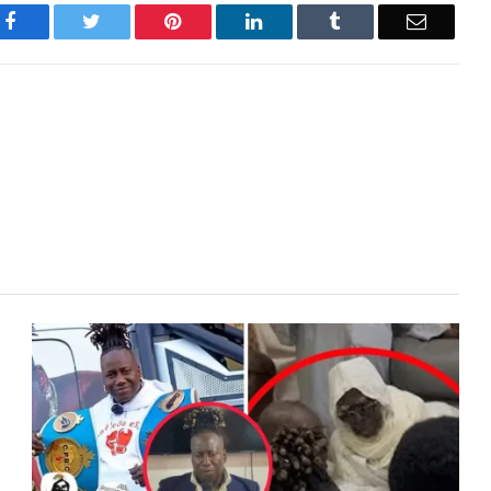
Facebook
Twitter
Pinterest
LinkedIn
Tumblr
Email