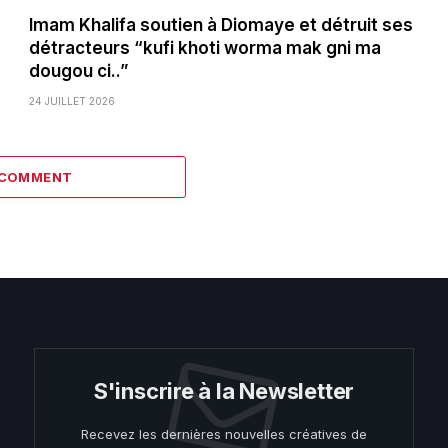
Imam Khalifa soutien à Diomaye et détruit ses
détracteurs “kufi khoti worma mak gni ma
dougou ci..”
24 JUILLET 2026
 COMMENT
S'inscrire à la Newsletter
Recevez les dernières nouvelles créatives de