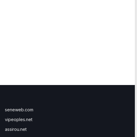
seneweb.com
vipeoples.net
assirou.net