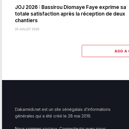
JOJ 2026 : Bassirou Diomaye Faye exprime sa
totale satisfaction après la réception de deux
chantiers
25 JUILLET 2026
ADD A
Dakarmidi.net est un site sénégalais d’informations
générales qui a été créé le 28 mai 2016.
Nous sommes sociaux. Connecte-toi avec nous: