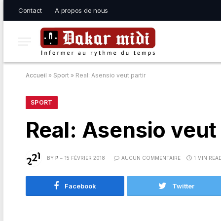
Contact
A propos de nous
Accueil
»
Sport
»
Real: Asensio veut partir
SPORT
Real: Asensio veut 
BY
P
15 FÉVRIER 2018
AUCUN COMMENTAIRE
1 MIN REA
Facebook
Twitter