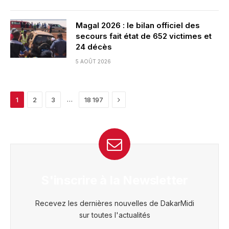
Magal 2026 : le bilan officiel des
secours fait état de 652 victimes et
24 décès
5 AOÛT 2026
Next
…
1
2
3
18 197
S'inscrire à la Newsletter
Recevez les dernières nouvelles de DakarMidi
sur toutes l'actualités