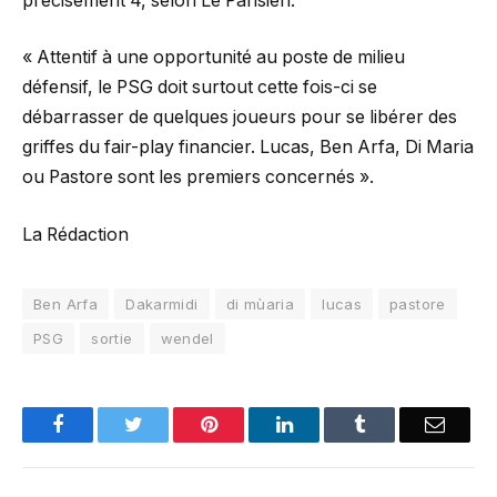
précisément 4, selon Le Parisien:
« Attentif à une opportunité au poste de milieu
défensif, le PSG doit surtout cette fois-ci se
débarrasser de quelques joueurs pour se libérer des
griffes du fair-play financier. Lucas, Ben Arfa, Di Maria
ou Pastore sont les premiers concernés ».
La Rédaction
Ben Arfa
Dakarmidi
di mùaria
lucas
pastore
PSG
sortie
wendel
Facebook
Twitter
Pinterest
LinkedIn
Tumblr
Email