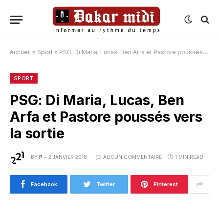
Accueil
»
Sport
»
PSG: Di Maria, Lucas, Ben Arfa et Pastore poussés vers la sortie
SPORT
PSG: Di Maria, Lucas, Ben
Arfa et Pastore poussés vers
la sortie
BY
P
2 JANVIER 2018
AUCUN COMMENTAIRE
1 MIN READ
Facebook
Twitter
Pinterest