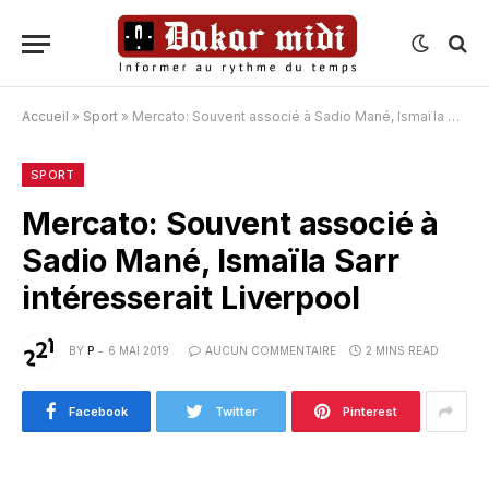
Accueil
»
Sport
»
Mercato: Souvent associé à Sadio Mané, Ismaïla Sarr intéresserait Liverpool
SPORT
Mercato: Souvent associé à
Sadio Mané, Ismaïla Sarr
intéresserait Liverpool
BY
P
6 MAI 2019
AUCUN COMMENTAIRE
2 MINS READ
Facebook
Twitter
Pinterest