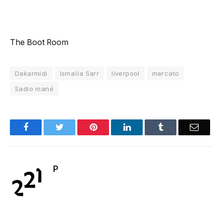
The Boot Room
Dakarmidi
Ismaïla Sarr
liverpool
mercato
Sadio mané
Facebook
Twitter
Pinterest
LinkedIn
Tumblr
Email
P