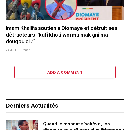
Imam Khalifa soutien à Diomaye et détruit ses
détracteurs “kufi khoti worma mak gni ma
dougou ci..”
24 JUILLET 2026
ADD A COMMENT
Derniers Actualités
Quand le mandat s’achève, les
discours ne suffisent plus (Mamadou