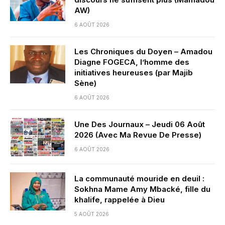
AW)
6 AOÛT 2026
Les Chroniques du Doyen – Amadou
Diagne FOGECA, l’homme des
initiatives heureuses (par Majib
Sène)
6 AOÛT 2026
Une Des Journaux – Jeudi 06 Août
2026 (Avec Ma Revue De Presse)
6 AOÛT 2026
La communauté mouride en deuil :
Sokhna Mame Amy Mbacké, fille du
khalife, rappelée à Dieu
5 AOÛT 2026